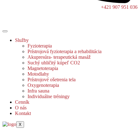
+421 907 951 036
Služby
Fyzioterapia
Prístrojová fyzioterapia a rehabilitácia
Akupresúra- terapeutická masáž
Suchý uhličitý kúpeľ CO2
Magnetoterapia
Motodlahy
Prístrojové ošetrenia tela
Oxygenoterapia
Infra sauna
Individuálne tréningy
Cenník
O nás
Kontakt
X