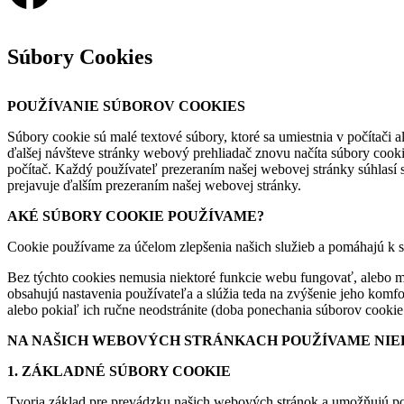
Súbory Cookies
POUŽÍVANIE SÚBOROV COOKIES
Súbory cookie sú malé textové súbory, ktoré sa umiestnia v počítači 
ďalšej návšteve stránky webový prehliadač znovu načíta súbory cooki
počítač. Každý používateľ prezeraním našej webovej stránky súhlasí s
prejavuje ďalším prezeraním našej webovej stránky.
AKÉ SÚBORY COOKIE POUŽÍVAME?
Cookie používame za účelom zlepšenia našich služieb a pomáhajú k sp
Bez týchto cookies nemusia niektoré funkcie webu fungovať, alebo m
obsahujú nastavenia používateľa a slúžia teda na zvýšenie jeho komfor
alebo pokiaľ ich ručne neodstránite (doba ponechania súborov cookie 
NA NAŠICH WEBOVÝCH STRÁNKACH POUŽÍVAME NIE
1. ZÁKLADNÉ SÚBORY COOKIE
Tvoria základ pre prevádzku našich webových stránok a umožňujú pou