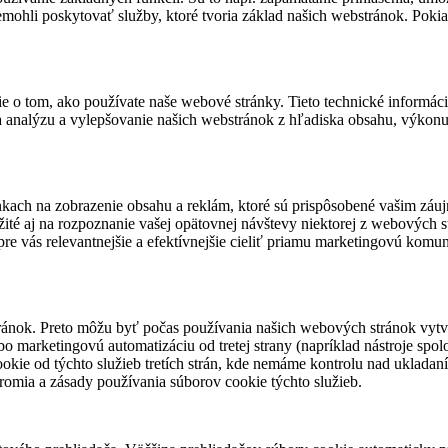
emohli poskytovať služby, ktoré tvoria základ našich webstránok. Pok
 tom, ako používate naše webové stránky. Tieto technické informácie n
 na analýzu a vylepšovanie našich webstránok z hľadiska obsahu, výkon
ach na zobrazenie obsahu a reklám, ktoré sú prispôsobené vašim záu
žité aj na rozpoznanie vašej opätovnej návštevy niektorej z webových 
re vás relevantnejšie a efektívnejšie cieliť priamu marketingovú komun
ánok. Preto môžu byť počas používania našich webových stránok vytvor
bo marketingovú automatizáciu od tretej strany (napríklad nástroje spol
kie od týchto služieb tretích strán, kde nemáme kontrolu nad ukladaní
úkromia a zásady používania súborov cookie týchto služieb.