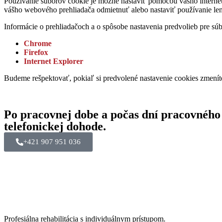
Používanie súborov cookie je možné nastaviť pomocou vášho interne
vášho webového prehliadača odmietnuť alebo nastaviť používanie len
Informácie o prehliadačoch a o spôsobe nastavenia predvolieb pre sú
Chrome
Firefox
Internet Explorer
Budeme rešpektovať, pokiaľ si predvolené nastavenie cookies zmení
Po pracovnej dobe a počas dní pracovného
telefonickej dohode.
+421 907 951 036
Profesiálna rehabilitácia s individuálnym prístupom.