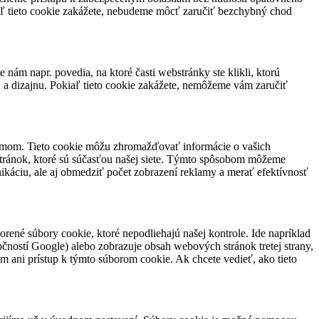
iaľ tieto cookie zakážete, nebudeme môcť zaručiť bezchybný chod
ám napr. povedia, na ktoré časti webstránky ste klikli, ktorú
u a dizajnu. Pokiaľ tieto cookie zakážete, nemôžeme vám zaručiť
jmom. Tieto cookie môžu zhromažďovať informácie o vašich
stránok, ktoré sú súčasťou našej siete. Týmto spôsobom môžeme
ikáciu, ale aj obmedziť počet zobrazení reklamy a merať efektívnosť
ené súbory cookie, ktoré nepodliehajú našej kontrole. Ide napríklad
očností Google) alebo zobrazuje obsah webových stránok tretej strany,
m ani prístup k týmto súborom cookie. Ak chcete vedieť, ako tieto