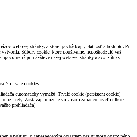
názov webovej stránky, z ktorej pochádzajú, platnosť a hodnotu. Pri
e vytvorila. Súbory cookie, ktoré používame, nepoškodzujú váš
e upozornený pri návšteve našej webovej stránky a svoj súhlas
sné a trvalé cookies.
iadača automaticky vymažú. Trvalé cookie (persistent cookie)
eklamné účely. Zostávajú uložené vo vašom zariadení oveľa dlhšie
vášho prehliadača).
ožnenie prístupu k zabezpečeným oblastiam bez nutnosti opätovného