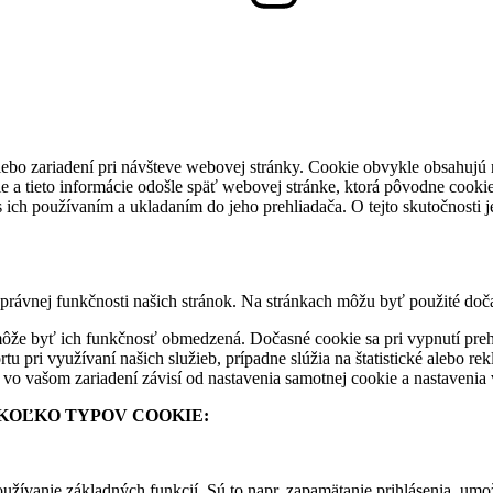
alebo zariadení pri návšteve webovej stránky. Cookie obvykle obsahujú 
e a tieto informácie odošle späť webovej stránke, ktorá pôvodne cooki
 ich používaním a ukladaním do jeho prehliadača. O tejto skutočnosti j
rávnej funkčnosti našich stránok. Na stránkach môžu byť použité doča
ôže byť ich funkčnosť obmedzená. Dočasné cookie sa pri vypnutí prehl
tu pri využívaní našich služieb, prípadne slúžia na štatistické alebo r
vo vašom zariadení závisí od nastavenia samotnej cookie a nastavenia 
KOĽKO TYPOV COOKIE:
žívanie základných funkcií. Sú to napr. zapamätanie prihlásenia, um