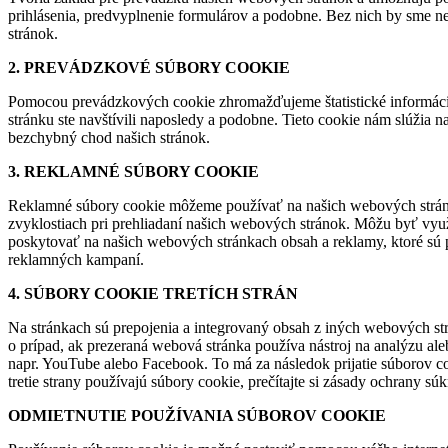
prihlásenia, predvyplnenie formulárov a podobne. Bez nich by sme n
stránok.
2. PREVÁDZKOVÉ SÚBORY COOKIE
Pomocou prevádzkových cookie zhromažďujeme štatistické informácie o
stránku ste navštívili naposledy a podobne. Tieto cookie nám slúžia
bezchybný chod našich stránok.
3. REKLAMNÉ SÚBORY COOKIE
Reklamné súbory cookie môžeme používať na našich webových stránk
zvyklostiach pri prehliadaní našich webových stránok. Môžu byť vyu
poskytovať na našich webových stránkach obsah a reklamy, ktoré sú p
reklamných kampaní.
4. SÚBORY COOKIE TRETÍCH STRÁN
Na stránkach sú prepojenia a integrovaný obsah z iných webových str
o prípad, ak prezeraná webová stránka používa nástroj na analýzu ale
napr. YouTube alebo Facebook. To má za následok prijatie súborov coo
tretie strany používajú súbory cookie, prečítajte si zásady ochrany s
ODMIETNUTIE POUŽÍVANIA SÚBOROV COOKIE