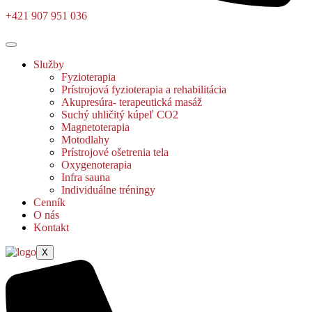
+421 907 951 036
Služby
Fyzioterapia
Prístrojová fyzioterapia a rehabilitácia
Akupresúra- terapeutická masáž
Suchý uhličitý kúpeľ CO2
Magnetoterapia
Motodlahy
Prístrojové ošetrenia tela
Oxygenoterapia
Infra sauna
Individuálne tréningy
Cenník
O nás
Kontakt
X