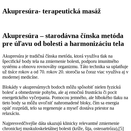
Akupresúra- terapeutická masáž
Akupresúra – starodávna čínska metóda
pre úľavu od bolesti a harmonizáciu tela
Akupresúra je tradičná čínska metóda, ktorá využíva tlak na
špecifické body tela na zmiernenie bolesti, podporu imunitného
systému a obnovu rovnováhy organizmu. Táto technika sa uplatňuje
už tisíce rokov a od 70. rokov 20. storočia sa čoraz viac využíva aj v
modernej medicíne.
Blokády v akupresúrnych bodoch môžu spôsobiť nielen fyzickú
bolesť a obmedzenie pohybu, ale aj emočnú frustráciu či pocit
energetického vyčerpania. Pomocou jemného, ale hlbokého tlaku na
tieto body sa môžu uvoľniť nahromadené bloky, čím sa energia
opäť rozprúdi, telo sa regeneruje a myseľ dostáva priestor na
relaxáciu.
Najpresvedčivejšie dáta ukazujú klinicky relevantné zmiernenie
chronickej muskuloskeletálnej bolesti (kríže, šija, osteoartróza),[5]