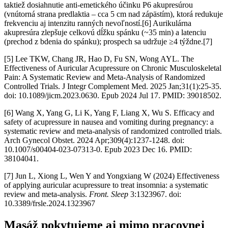
taktiež dosiahnutie anti-emetického účinku P6 akupresúrou
(vnútorná strana predlaktia – cca 5 cm nad zápästím), ktorá redukuje
frekvenciu aj intenzitu ranných nevoľností.[6] Aurikulárna
akupresúra zlepšuje celkovú dĺžku spánku (~35 min) a latenciu
(prechod z bdenia do spánku); prospech sa udržuje
≥4 týždne.[7]
[5] Lee TKW, Chang JR, Hao D, Fu SN, Wong AYL. The
Effectiveness of Auricular Acupressure on Chronic Musculoskeletal
Pain: A Systematic Review and Meta-Analysis of Randomized
Controlled Trials. J Integr Complement Med. 2025 Jan;31(1):25-35.
doi: 10.1089/jicm.2023.0630. Epub 2024 Jul 17. PMID: 39018502.
[6] Wang X, Yang G, Li K, Yang F, Liang X, Wu S. Efficacy and
safety of acupressure in nausea and vomiting during pregnancy: a
systematic review and meta-analysis of randomized controlled trials.
Arch Gynecol Obstet. 2024 Apr;309(4):1237-1248. doi:
10.1007/s00404-023-07313-0. Epub 2023 Dec 16. PMID:
38104041.
[7] Jun L, Xiong L, Wen Y and Yongxiang W (2024) Effectiveness
of applying auricular acupressure to treat insomnia: a systematic
review and meta-analysis.
Front. Sleep
3:1323967. doi:
10.3389/frsle.2024.1323967
Masáž pokytujeme aj mimo pracovnej